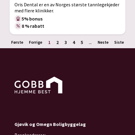
Oris Dental er en av Norges største tannlegekjeder 
med flere klinikker.
5% bonus
8 % rabatt
1
2
3
4
5
...
Første
Forrige
Neste
Siste
Gjøvik og Omegn Boligbyggelag