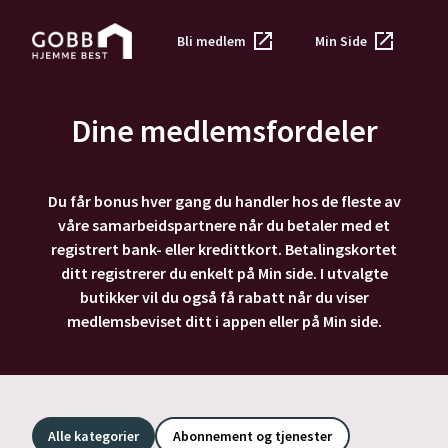
Bli medlem
Min Side
Dine medlemsfordeler
Du får bonus hver gang du handler hos de fleste av
våre samarbeidspartnere når du betaler med et
registrert bank- eller kredittkort. Betalingskortet
ditt registrerer du enkelt på Min side. I utvalgte
butikker vil du også få rabatt når du viser
medlemsbeviset ditt i appen eller på Min side.
Alle kategorier
Abonnement og tjenester