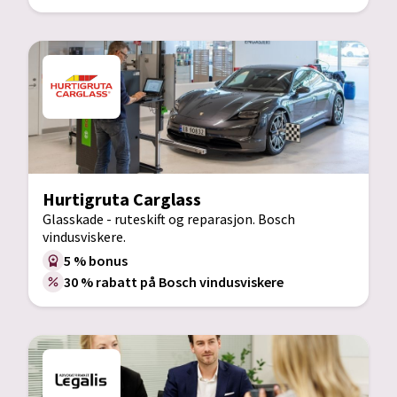
Hurtigruta Carglass
Glasskade - ruteskift og reparasjon. Bosch 
vindusviskere.
5 % bonus
30 % rabatt på Bosch vindusviskere